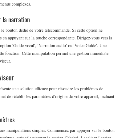
s menus complexes.
 la narration
r le bouton dédié de votre télécommande. Si cette option ne
 en appuyant sur la touche correspondante. Dirigez-vous vers la
l'option 'Guide vocal', 'Narration audio' ou 'Voice Guide'. Une
cette fonction. Cette manipulation permet une gestion immédiate
viseur.
viseur
résente une solution efficace pour résoudre les problèmes de
met de rétablir les paramètres d'origine de votre appareil, incluant
amètres
elques manipulations simples. Commencez par appuyer sur le bouton
ètres, puis sélectionnez la section Général. Localisez l'option